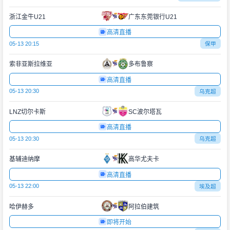
浙江金牛U21
广东东莞银行U21
高清直播
05-13 20:15
保甲
索非亚斯拉维亚
多布鲁察
高清直播
05-13 20:30
乌克超
LNZ切尔卡斯
SC波尔塔瓦
高清直播
05-13 20:30
乌克超
基辅迪纳摩
高华尤夫卡
高清直播
05-13 22:00
埃及超
哈伊赫多
阿拉伯建筑
即将开始