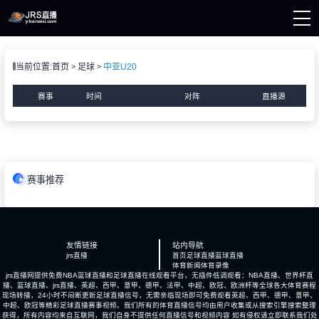
页
当前位置:
首页
足球
中亚U20
直播
直播
赛事
时间
对阵
直播源
新闻
录像
赛事推荐
友情链接
站内导航
jrs直播
首页
足球直播
篮球直播
体育新闻
体育录像
jrs直播网提供免费NBA篮球直播和足球直播在线观看平台，无插件低调观看：NBA直播、世界杯直
播、篮球直播、jrs直播、英超、西甲、意甲、德甲、法甲、中超、欧冠、欧洲杯等全球各大体育赛程
现场转播，24小时不间断更新足球直播信号，无需亲临现场即可免费观看英超、西甲、德甲、意甲、
中超、欧冠等精彩足球直播赛事视频。我们所有的体育直播信号均由用户收集或从搜索引擎搜索整理
获得，所有内容均来自互联网，我们自身不提供任何直播信号和视频内容 如有侵权请立即联系我们处