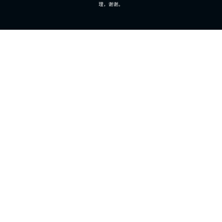
理，谢谢。