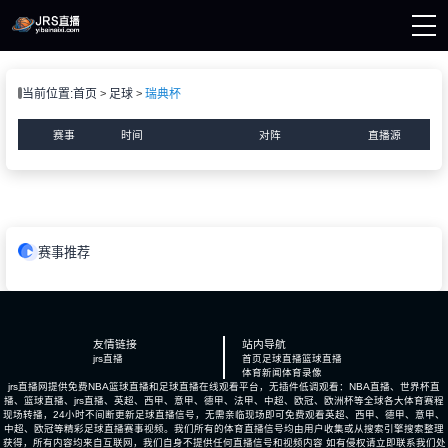
页
当前位置:
首页
足球
瑞典杯
直播
直播
赛事
时间
对阵
直播源
新闻
录像
赛事推荐
友情链接
站内导航
jrs直播
首页
足球直播
篮球直播
体育新闻
体育录像
jrs直播网提供免费NBA篮球直播和足球直播在线观看平台，无插件低调观看：NBA直播、世界杯直
播、篮球直播、jrs直播、英超、西甲、意甲、德甲、法甲、中超、欧冠、欧洲杯等全球各大体育赛程
现场转播，24小时不间断更新足球直播信号，无需亲临现场即可免费观看英超、西甲、德甲、意甲、
中超、欧冠等精彩足球直播赛事视频。我们所有的体育直播信号均由用户收集或从搜索引擎搜索整理
获得，所有内容均来自互联网，我们自身不提供任何直播信号和视频内容 如有侵权请立即联系我们处