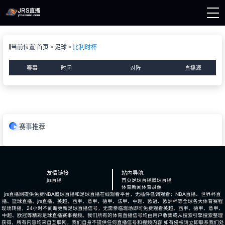
页
当前位置:
首页
足球
比利时杯
直播
直播
赛事
时间
对阵
直播源
新闻
录像
赛事推荐
友情链接
站内导航
jrs直播
首页
足球直播
篮球直播
体育新闻
体育录像
jrs直播网提供免费NBA篮球直播和足球直播在线观看平台，无插件低调观看：NBA直播、世界杯直
播、篮球直播、jrs直播、英超、西甲、意甲、德甲、法甲、中超、欧冠、欧洲杯等全球各大体育赛程
现场转播，24小时不间断更新足球直播信号，无需亲临现场即可免费观看英超、西甲、德甲、意甲、
中超、欧冠等精彩足球直播赛事视频。我们所有的体育直播信号均由用户收集或从搜索引擎搜索整理
获得，所有内容均来自互联网，我们自身不提供任何直播信号和视频内容 如有侵权请立即联系我们处