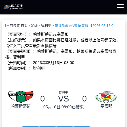
页
当前位置:
首页
足球
智利甲
帕莱斯蒂诺 VS 塞雷那 【2026-05-16 08:00:00】
直播
直播
【赛事预告】：帕莱斯蒂诺vs塞雷那
新闻
【友好提示】：如果本页面比赛已经过期，或者以上信号都无效，
录像
请进入主页查看最新直播信号
【赛事关键词】：帕莱斯蒂诺，塞雷那、帕莱斯蒂诺vs塞雷那直
播、智利甲
【开始时间】：2026年05月16日 08:00
【所属类别】：智利甲
智利甲
0
VS
0
帕莱斯蒂诺
塞雷那
05月16日 08:00
已结束