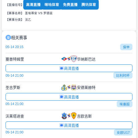
高清直播
咪咕体育
免费直播
腾讯体育
【直播信号】
【赛事名称】 圣埃蒂安 VS 罗德兹
【赛事分类】
法乙
相关赛事
05-14 20:15
保甲
塞普特姆里
华纳斯巴达
高清直播
05-14 21:00
比利时杯
圣吉罗斯
安德莱赫特
高清直播
05-14 21:00
埃塞超
沃莱塔迪查
吉欧吉斯
高清直播
05-14 21:00
女欧U17