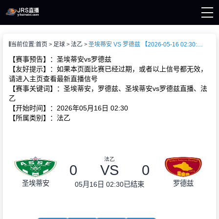
页
当前位置:
首页
足球
法乙
圣埃蒂安 VS 罗德兹 【2026-05-16 02:30:00】
直播
直播
【赛事预告】：圣埃蒂安vs罗德兹
新闻
【友好提示】：如果本页面比赛已经过期，或者以上信号都无效，
录像
请进入主页查看最新直播信号
【赛事关键词】：圣埃蒂安，罗德兹、圣埃蒂安vs罗德兹直播、法
乙
【开始时间】：2026年05月16日 02:30
【所属类别】：法乙
法乙
0
VS
0
圣埃蒂安
罗德兹
05月16日 02:30
已结束