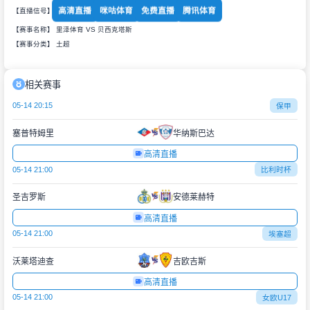
高清直播
咪咕体育
免费直播
腾讯体育
【直播信号】
【赛事名称】 里泽体育 VS 贝西克塔斯
【赛事分类】
土超
相关赛事
05-14 20:15
保甲
塞普特姆里
华纳斯巴达
高清直播
05-14 21:00
比利时杯
圣吉罗斯
安德莱赫特
高清直播
05-14 21:00
埃塞超
沃莱塔迪查
吉欧吉斯
高清直播
05-14 21:00
女欧U17