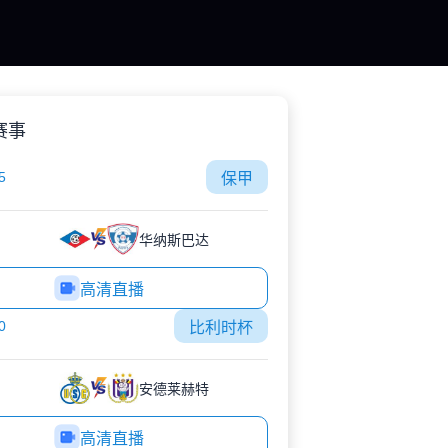
赛事
5
保甲
华纳斯巴达
高清直播
0
比利时杯
安德莱赫特
高清直播