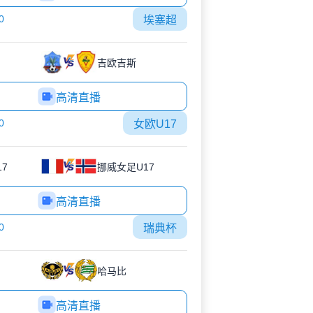
0
埃塞超
吉欧吉斯
高清直播
0
女欧U17
7
挪威女足U17
高清直播
0
瑞典杯
哈马比
高清直播