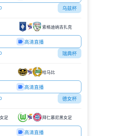
0
乌兹杯
索格迪纳吉扎克
高清直播
0
瑞典杯
哈马比
高清直播
0
德女杯
女足
拜仁慕尼黑女足
高清直播