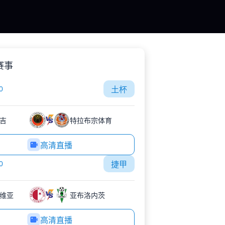
赛事
0
土杯
吉
特拉布宗体育
高清直播
0
捷甲
维亚
亚布洛内茨
高清直播