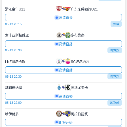
浙江金牛U21
广东东莞银行U21
高清直播
05-13 20:15
保甲
索非亚斯拉维亚
多布鲁察
高清直播
05-13 20:30
乌克超
LNZ切尔卡斯
SC波尔塔瓦
高清直播
05-13 20:30
乌克超
基辅迪纳摩
高华尤夫卡
高清直播
05-13 22:00
埃及超
哈伊赫多
阿拉伯建筑
即将开始