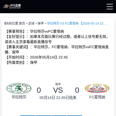
页
当前位置:
首页
足球
保甲
华拉特莎 VS FC蒙塔纳 【2026-05-14 22:45:00】
直播
直播
【赛事预告】：华拉特莎vsFC蒙塔纳
新闻
【友好提示】：如果本页面比赛已经过期，或者以上信号都无效，
录像
请进入主页查看最新直播信号
【赛事关键词】：华拉特莎，FC蒙塔纳、华拉特莎vsFC蒙塔纳直
播、保甲
【开始时间】：2026年05月14日 22:45
【所属类别】：保甲
保甲
0
VS
0
华拉特莎
FC蒙塔纳
05月14日 22:45
已结束