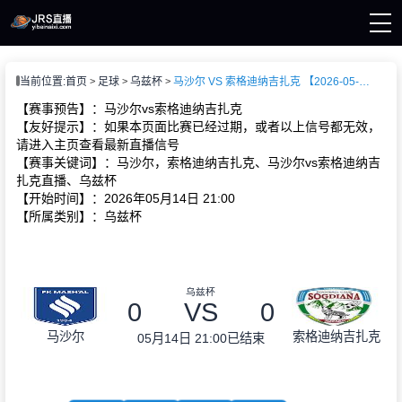
页
当前位置:
首页
足球
乌兹杯
马沙尔 VS 索格迪纳吉扎克 【2026-05-14 21:00:00】
直播
直播
【赛事预告】：马沙尔vs索格迪纳吉扎克
新闻
【友好提示】：如果本页面比赛已经过期，或者以上信号都无效，
录像
请进入主页查看最新直播信号
【赛事关键词】：马沙尔，索格迪纳吉扎克、马沙尔vs索格迪纳吉
扎克直播、乌兹杯
【开始时间】：2026年05月14日 21:00
【所属类别】：乌兹杯
乌兹杯
0
VS
0
马沙尔
索格迪纳吉扎克
05月14日 21:00
已结束