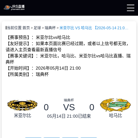
页
当前位置:
首页
足球
瑞典杯
米亚尔比 VS 哈马比 【2026-05-14 21:00:00】
直播
直播
【赛事预告】：米亚尔比vs哈马比
新闻
【友好提示】：如果本页面比赛已经过期，或者以上信号都无效，
录像
请进入主页查看最新直播信号
【赛事关键词】：米亚尔比，哈马比、米亚尔比vs哈马比直播、瑞
典杯
【开始时间】：2026年05月14日 21:00
【所属类别】：瑞典杯
瑞典杯
0
VS
0
米亚尔比
哈马比
05月14日 21:00
已结束